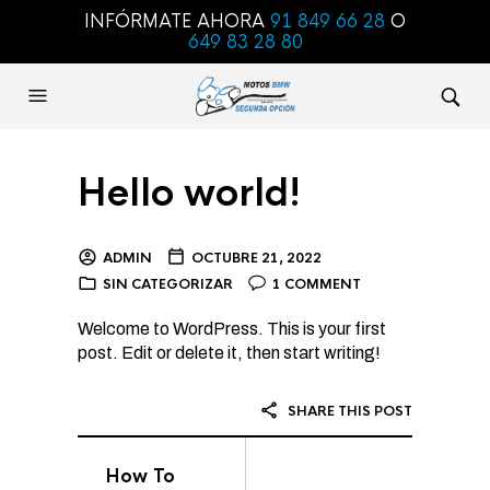
INFÓRMATE AHORA
91 849 66 28
O
649 83 28 80
Hello world!
ADMIN
OCTUBRE 21, 2022
SIN CATEGORIZAR
1 COMMENT
Welcome to WordPress. This is your first
post. Edit or delete it, then start writing!
SHARE THIS POST
How To