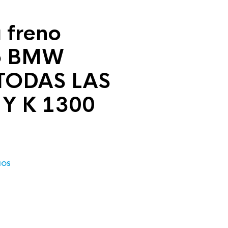
 freno
ro BMW
TODAS LAS
 Y K 1300
IOS