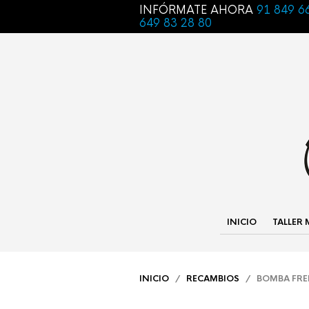
INFÓRMATE AHORA
91 849 6
649 83 28 80
INICIO
TALLER
INICIO
/
RECAMBIOS
/ BOMBA FREN