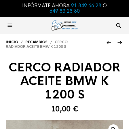
INFÓRMATE AHORA
91 849 66 28
O
649 83 28 80
INICIO
/
RECAMBIOS
/ CERCO
RADIADOR ACEITE BMW K 1200 S
CERCO RADIADOR
ACEITE BMW K
1200 S
10,00
€