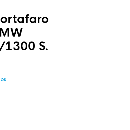
portafaro
BMW
/1300 S.
IOS