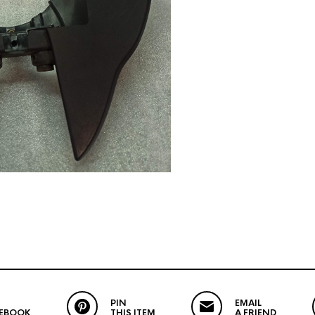
PIN
EMAIL
CEBOOK
THIS ITEM
A FRIEND