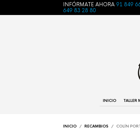
INFÓRMATE AHORA
91 849 6
649 83 28 80
INICIO
TALLER
INICIO
/
RECAMBIOS
/ COLÍN PORT