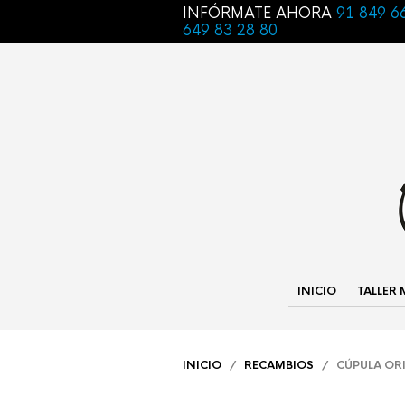
INFÓRMATE AHORA
91 849 6
649 83 28 80
INICIO
TALLER
INICIO
/
RECAMBIOS
/ CÚPULA ORI