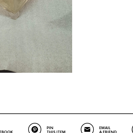
PIN
EMAIL
CEBOOK
THIS ITEM
A FRIEND