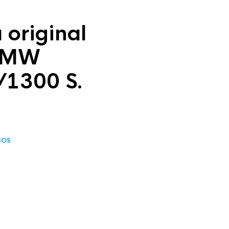
 original
BMW
1300 S.
IOS