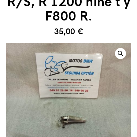
R/S, R 1200 nine t y
F800 R.
35,00
€