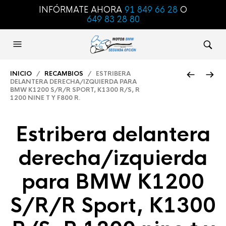
INFÓRMATE AHORA
91 849 66 28
O
649 83 28 80
INICIO
/
RECAMBIOS
/ ESTRIBERA
DELANTERA DERECHA/IZQUIERDA PARA
BMW K1200 S/R/R SPORT, K1300 R/S, R
1200 NINE T Y F800 R.
Estribera delantera
derecha/izquierda
para BMW K1200
S/R/R Sport, K1300