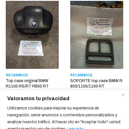
RECAMBIOS
RECAMBIOS
Top case original BMW
SOPORTE top case BMW R
R1100 RS/RT R850 RT
850/1100/1150 RT
R1150 RT.
60,00
€
Valoramos tu privacidad
240,00
€
Utilizamos cookies para mejorar su experiencia de
navegación, servir anuncios o contenidos personalizados y
analizar nuestro tráfico. Al hacer clic en "Aceptar todo", usted
acepta nuestro uso de cookies.
Leer más